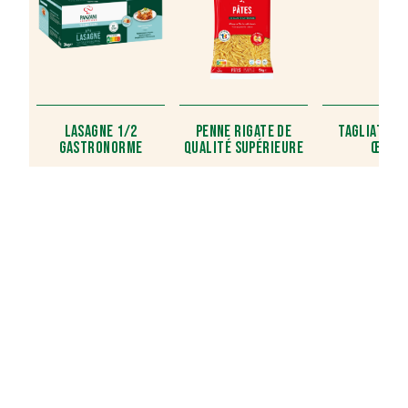
LASAGNE 1/2
PENNE RIGATE DE
TAGLIATELL
GASTRONORME
QUALITÉ SUPÉRIEURE
ŒUFS
INVENTER AVEC
VOUS