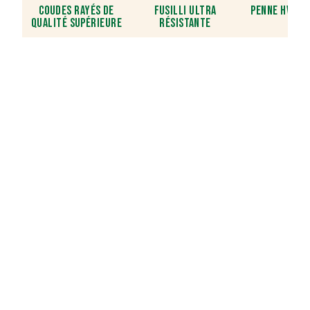
COUDES RAYÉS DE
FUSILLI ULTRA
PENNE HVE NI
QUALITÉ SUPÉRIEURE
RÉSISTANTE
INVENTER AVEC
VOUS
LES PRODUITS DE
DEMAIN