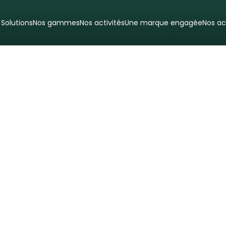
 Solutions
Nos gammes
Nos activités
Une marque engagée
Nos ac