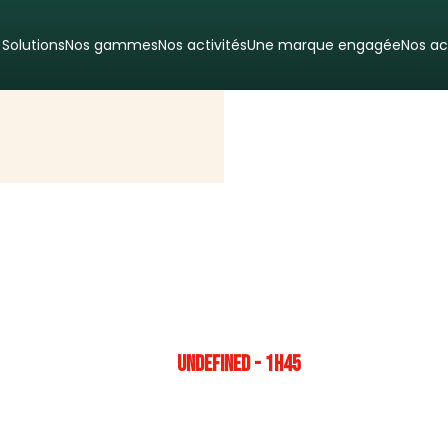
 Solutions
Nos gammes
Nos activités
Une marque engagée
Nos ac
UNDEFINED - 1H45